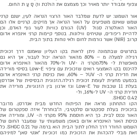
צפוף ומבודד יותר מאויר וכך מצמצם את הולכת והַ סָּ עָ ת החום.
אור השמש: יש לדעת שמלבד האור הרצוי הנראה לעין, ישנם קרני
שמש שאינם משפיעים על האור הנראה אך מזיקים. קרניים אלו הם
האור האולטרה סגול (UV) הגורם כוויות לעור גוף האדם, וכן
לדהיית ריפודים, שטיחים ווילונות. בנוסף קיימות קרני אינפרא אדום
קרוב (NIR) אשר גורמות לחום ולאי נוחות בתוך הבית.
בתרשים שבתמונה ניתן לראות בקו העליון שאמנם דרך זכוכית
רגילה למעלה מ – 80% מהאור הנראה יכול לעבור, אך היא גם
מאפשרת ל- 75%מקרני ה -UV ול-70% מהאור האינפרא אדום
להיכנס בקו האמצעי רואים שזכוכית עם ציפוי Low-E בסיסי מורידה
את חדירת קרני ה- UVל – 60%, ואת כניסת קרני האינפרא אדום
בכמעט מחצית לעומת זכוכית רגילה.הזגוגית הבסיסית של אנדרסן
בעלת 11 שכבות של Low-E וגז ארגון בין הזגוגיות, מורידה את
חדירת קרני ה- UV ל-16%, ול-
0.42 SHGC.
הקו התחתון מראה את הפיתוח החדש מבית אנדרסן. מדובר
בזכוכית בעלת ספקטרום סלקטיבי, ה"בוחרת" איזה ספקטרום של
האור נכנס לבית. כך היא חוסמת 95% מקרני ה- UV, ומורידה את
כניסת האור האינפרא אדום באופן משמעותי עד שמעבר החום של
השמש החודר דרך החלון לתוך הבית הוא ברמה של 0.21 SHGC. כל
זאת מבלי להכהות את הזכוכית כמו זכוכיות "אנטי סאן" למיניהם