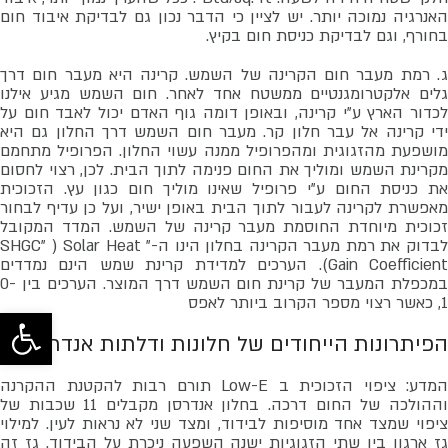
האנרגיה נמוכה יותר. יש לציין כי הדבר נכון גם לבדיקת איבוד חום
בחורף, וגם לבדיקת כניסת חום בקיץ.
ג. רמת מעבר חום הקרינה של השמש. קרינה היא מעבר חום דרך
גלים אלקטרומגנטיים ממשטח אחד לאחר. חום השמש מגיע אילנו
לכדור הארץ ע"י קרינה, ובאופן דומה גוף האדם יכול לאבד חום על
ידי קרינה אל עבר חלון קר. מעבר חום השמש דרך החלון גם היא
מושפעת מהזגוגית ומהפרופיל ממנה עשוי החלון. הפרופיל מתחמם
מקרינת השמש ומוליך את החום פנימה לתוך הבית. לכן, רצוי לחסום
את כניסת החום ע"י פרופיל שאינו מוליך חום כגון עץ. הזכוכית
מאפשרת לקרינה לעבור לתוך הבית באופן ישיר, ועל כן עדיף לבחור
זכוכית מיוחדת החוסמת מעבר קרינה של השמש. המדד המקובל
לבדוק את רמת מעבר הקרינה בחלון הינו ה-" SHGC" ) Solar Heat
(Gain Coefficient. הערכים למדידת קרינת שמש הינם נמדדים
במכפלת המעבר של קרינת חום השמש דרך המוצר. הערכים בין 0-
1, כאשר רצוי מספר הקרוב ביותר לאפס
פתח סרגל 
הפיתרונות הייחודים של חלונות ודלתות אנדרסן:
המדע: ציפוי הזכוכית ב Low-E תורם רבות להקטנת ההקרנה
וההולכה של החום דרכה. בחלון אנדרסן מקבלים 11 שכבות של
ציפוי שמצד אחד מוסיפות לבידוד, ומצד שני לא נראות לעין. למילוי
גז ארגון בין שתי הזגוגיות ישנה השפעה ניכרת על הבידוד. גז זה