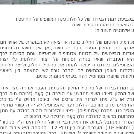
בקביעת רמת הבידוד של כל חלון, נתון המשפיע על החיסכון
בהוצאות החימום והקירור ישנם
3 אלמנטים חשובים:
א. רמת האיטום של החלון. כניסה או יציאה לא מבוקרת של אוויר חם
או קר דרך החלון הסגור. דבר זה חשוב, אך אין בנושא זה נתונים
אודות הביצועים של חלונות אלומיניום ישראליים. אחת הסיבות לכך
היא העובדה שאין בקרה ופיקוח על ייצור החלונות ע"י יצרן
הפרופילים. כל חברה יכולה לקנות את פרופיל החלון, ולייצר חלונות
ודלתות באופן המתאים לה. הדבר גורם לאי התאמה בין ביצועי
חלונות שיוצרו מפרופיל זהה בשתי מקומות שונים.
ב. רמת הבידוד של פרופיל החלון והזגוגית. מעבר אנרגיה מצד אחד
של החלון לצידו השני מתבצע ע"י הולכה והַ סָּעָּה (זרימת חום דרך
נוזל או גז). ניתן למדוד את ערכים אלו באופן מדויק ע"י בדיקת
החומרים מהם מורכב החלון. רצוי שהפרופיל לא יהיה עשוי מחומר
מוליך כגון מתכת (אלומיניום), ורצוי שהזכוכית תהיה כפולה עם מתן
פתרונות מדעיים להולכה ולהַ סָּעָּה הרגילה של הזכוכית.
המדד המקובל לבדוק את רמת הבידוד של החלון הינו ה"יו-פקטור"
( U- Factor ). הערכים נעים בין 0 ל- 1.2 . הנוסחה היא איבוד חום
חלקי שטח היחידה לשעה: Btu/sq. ft . ככל שהערך נמוך יותר, איבוד