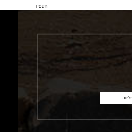
חספין
ליחה