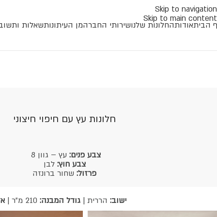
Skip to navigation
Skip to main content
 הבית
אודות
החלונות שלנו
שירותי החברה
מן העיתונות
שאלות ותשוב
חלונות עץ עם חיפוי חיצוני
צבע פנים:
עץ – גוון 8
צבע חוץ:
לבן
פרזול:
שחור ברונזה
ישוב:
הררית |
גודל המבנה:
210 מ"ר |
אד