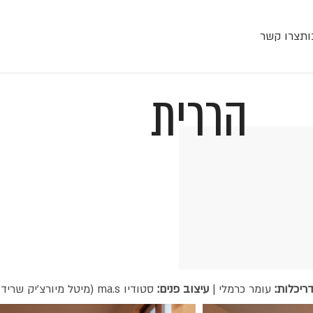
ות
צרו קשר
הררית
ריכלות:
עומר כרמלי |
עיצוב פנים:
סטודיו ma.s (מיטל מיורצ'יק שריד) |