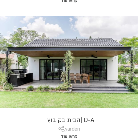
קראו עוד
D+A |הבית בקיבוץ |
yarden
קראו עוד