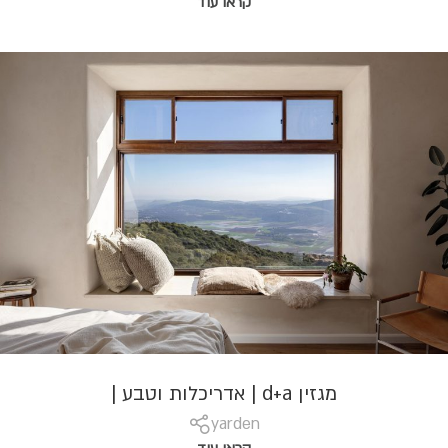
קראו עוד
מגזין d+a | אדריכלות וטבע |
yarden