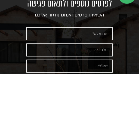
לפרטים נוספים ולתאום פגישה
השאירו פרטים ואנחנו נחזור אליכם
אני מאשר/ת שקראתי את
מדיניות
הפרטיות
ומסכים/ה לתנאיה
שליחה
office@greenseal.co.il
04-9022013