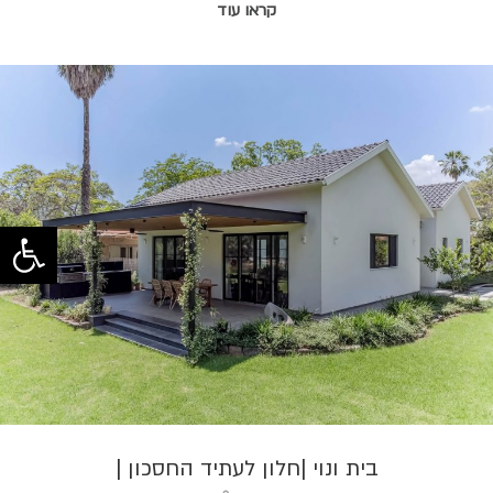
קראו עוד
פתח סרגל 
בית ונוי |חלון לעתיד החסכון |